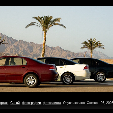
ортаж
,
Синай
,
фотографии
,
фоторабота
. Опубликовано: Октябрь 26, 2008