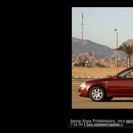
Автор Anna Pchelintseva, теги
реп
7:11 пп
|
Без комментариев »