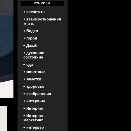
РУБРИКИ
socotra.ru
взаимоотношения
м и ж
Видео
город
Дахаб
духовное
состояние
еда
животные
заметки
здоровье
изображения
интервью
Интернет
Интернет-
маркетинг
интерьер