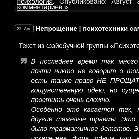
психология
. Опубликовано: Август 
комментариев »
Непрощение | психотехники с
23
Авг
Текст из фэйсбучной группы «Психот
В последнее время так мног
почти никто не говорит о том
есть также право НЕ ПРОЩАТЬ
кощунственную идею, но сущ
простить очень сложно.
Особенно это касается тех, 
другие тяжелые травмы. Это к
было травматичное детство. Эт
искалечена душа одним или 