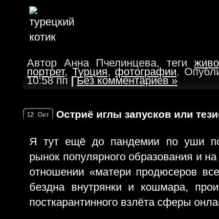
Автор Анна Пчелинцева, теги
живо
портрет
,
Турция
,
фотографии
. Опубл
10:58 пп
|
Без комментариев »
Остриё иглы запусков или тез
12
Окт
Я тут ещё до пандемии по уши по
рынок популярного образования и на
отношении «матери продюсеров все
бездна внутрянки и кошмара, прои
посткарантинного взлёта сферы онла