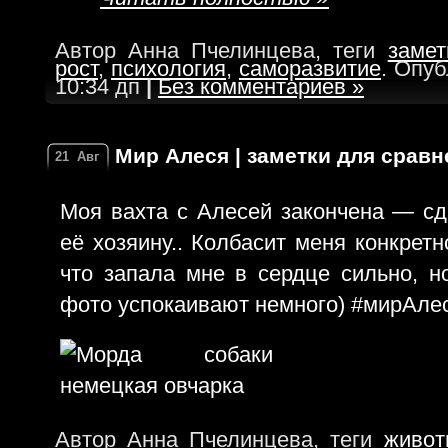
Автор Анна Пчелинцева, теги
замет
рост
,
психология
,
саморазвитие
. Опуб
10:34 дп
|
Без комментариев »
Мир Алеся | заметки для срав
21
Авг
Моя вахта с Алесей закончена — сд
её хозяину.. Колбасит меня конкрет
что запала мне в сердце сильно, н
фото успокаивают немного) #мирАле
Автор Анна Пчелинцева, теги
живот