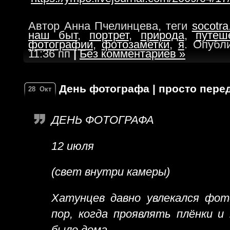
Автор Анна Пчелинцева, теги
socotra
наш быт
,
портрет
,
природа
,
путеш
фотографии
,
фотозаметки
,
я
. Опубл
11:36 пп
|
Без комментариев »
День фотографа | просто пере
28
Окт
ДЕНЬ ФОТОГРАФА
12 июля
(свет внутри камеры)
Хатунцев давно увлекался фо
пор, когда проявлять плёнки и
было дома.