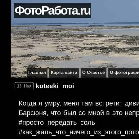
ФотоРабота.ru
Главная
Карта сайта
О Счастье
О фотограф
koteeki_moi
13
Ноя
Когда я умру, меня там встретит див
Барсюня, что был со мной в это непр
#просто_передать_соль
#как_жаль_что_ничего_из_этого_пот