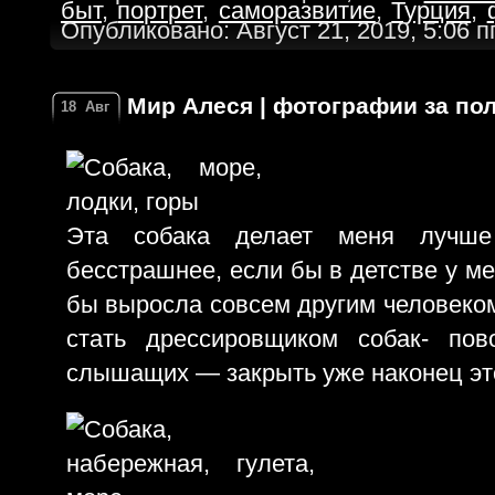
быт
,
портрет
,
саморазвитие
,
Турция
,
Опубликовано: Август 21, 2019, 5:06 
Мир Алеся | фотографии за по
18
Авг
Эта собака делает меня лучш
бесстрашнее, если бы в детстве у ме
бы выросла совсем другим человеком
стать дрессировщиком собак- по
слышащих — закрыть уже наконец это