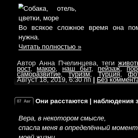
Во всякое сложное время она пом
нужна.
Читать полностью »
Автор Анна Пчелинцева, теги
живот
рост
,
макро
,
наш быт
,
пейзаж
,
пор
саморазвитие
,
туризм
,
Турция
,
фо
Август 18, 2019, 6:30 пп
|
Без коммент
Они расстаются | наблюдения
07
Авг
Вера, в некотором смысле,
спасла меня в определённый момент
моей жизни