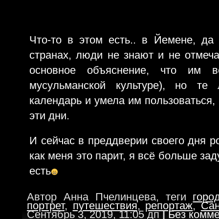
Что-то в этом есть.. в Йемене, да
странах, люди не знают и не отме
основное объяснение, что им в
мусульманской культуре), но те
календарь и умела им пользоваться,
эти дни.
И сейчас в преддверии своего дня р
как меня это парит, я всё больше за
есть
Автор Анна Пчелинцева, теги
горо
портрет
,
путешествия
,
репортаж
,
Са
Сентябрь 3, 2019, 11:05 дп
|
Без комме