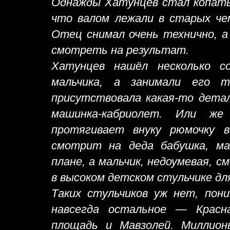
Однажды Хатунцев стал копатьс
что валом лежали в старых чем
Отец снимал очень технично, а
смотреть на результат.
Хатунцев нашёл несколько с
мальчика, а занимали его 
присутствовала какая-то дета
машинка-кабриолет. Или же
протягивает внуку рюмочку во
смотрит на деда бабушка, м
плане, а мальчик, недоумевая, 
в высоком детском стульчике дл
Таких стульчиков уж нет, пон
навсегда остальное — Красн
площадь и Мавзолей. Миллио