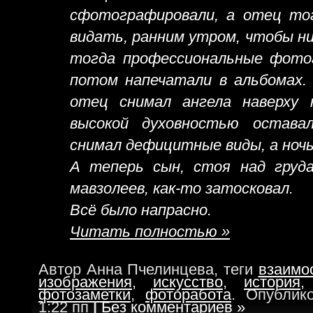
сфотографировали, а отец тог
видать, ранним утром, чтобы ни
тогда профессиональные фотог
потом напечатали в альбомах. 
отец снимал ангела наверху 
высокой духовностью остава
снимал дефицитные виды, а ночь
А теперь сын, стоя над груда
мавзолеев, как-то затосковал.
Всё было напрасно.
Читать полностью »
Автор Анна Пчелинцева, теги
взаимо
изображения
,
искусство
,
история
фотозаметки
,
фоторабота
. Опублик
1:22 пп
|
Без комментариев »