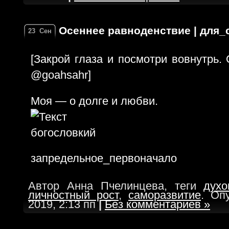
Осеннее равноденствие | для_
23
Сен
[Закрой глаза и посмотри вовнутрь.
@goahsahr]
Моя — о долге и любви.
запредельное_первоначало
Автор Анна Пчелинцева, теги
духо
личностный рост
,
саморазвитие
. Оп
2019, 2:13 пп
|
Без комментариев »