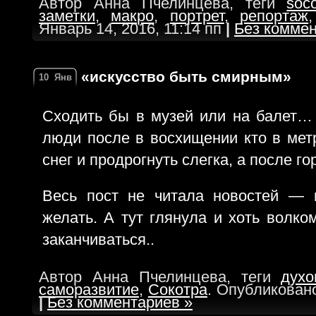
Автор Анна Пчелинцева, теги
soco
заметки
,
макро
,
портрет
,
репортаж
Январь 14, 2016, 11:14 пп
|
Без коммен
«искусство быть смирным»
10
Янв
Сходить бы в музей или на балет…
люди после в восхищении кто в метр
снег и продрогнуть слегка, а после г
Весь пост не читала новостей — 
желать. А тут глянула и хоть волко
заканчиваться..
Автор Анна Пчелинцева, теги
духо
саморазвитие
,
Сокотра
. Опубликовано
|
Без комментариев »