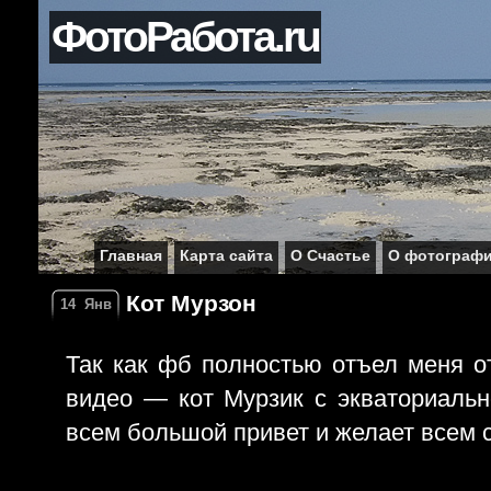
ФотоРабота.ru
Главная
Карта сайта
О Счастье
О фотограф
Кот Мурзон
14
Янв
Так как фб полностью отъел меня о
видео — кот Мурзик с экваториаль
всем большой привет и желает всем с