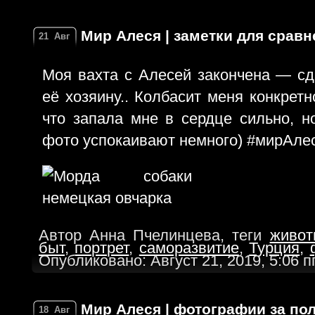
Мир Алеся | заметки для срав
21
Авг
Моя вахта с Алесей закончена — сд
её хозяину.. Колбасит меня конкрет
что запала мне в сердце сильно, н
фото успокаивают немного) #мирАле
Автор Анна Пчелинцева, теги
живот
быт
,
портрет
,
саморазвитие
,
Турция
,
Опубликовано: Август 21, 2019, 5:06 
Мир Алеся | фотографии за по
18
Авг