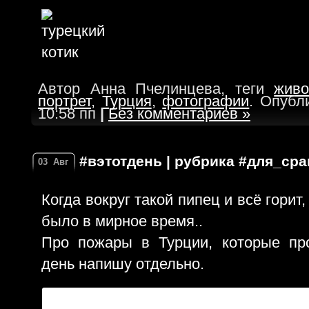
Автор Анна Пчелинцева, теги
живо
портрет
,
Турция
,
фотографии
. Опубл
10:58 пп
|
Без комментариев »
#вэтотдень | рубрика #для_ср
03
Авг
Когда вокруг такой пипец и всё горит,
было в мирное время..
Про пожары в Турции, которые пр
день напишу отдельно.