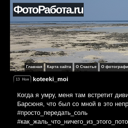
ФотоРабота.ru
Главная
Карта сайта
О Счастье
О фотограф
koteeki_moi
13
Ноя
Когда я умру, меня там встретит див
Барсюня, что был со мной в это непр
#просто_передать_соль
#как_жаль_что_ничего_из_этого_пот