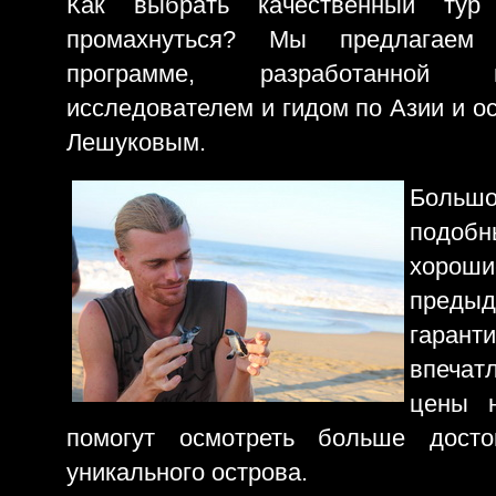
Как выбрать качественный ту
промахнуться? Мы предлагаем
программе, разработанной 
исследователем и гидом по Азии и о
Лешуковым.
Больш
подо
хорош
предыд
гаранти
впеча
цены н
помогут осмотреть больше достоп
уникального острова.