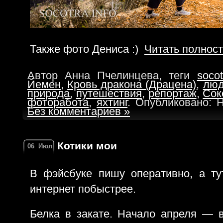
Также фото Дениса :)
Читать полнос
Автор Анна Пчелинцева, теги
socot
Йемен
,
Кровь дракона (Драцена)
,
лю
природа
,
путешествия
,
репортаж
,
Сок
фоторабота
,
яхтинг
. Опубликовано: 
Без комментариев »
Котики мои
06
Июл
В фэйсбуке пишу оперативно, а ту
интернет побыстрее.
Белка в закате. Начало апреля — 