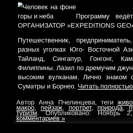
Программу вед
ОРГАНИЗАТОР »EXPEDITIONS GEO
Путешественник, предпринимател
разных уголках Юго- Восточной Аз
Тайланд, Сингапур, Гонгонг, Ка
Филиппины. Лазил по дремучим джун
высоким вулканам. Лично знаком 
Суматры и Борнео.
Читать полностью
Автор Анна Пчелинцева, теги
живо
макро
,
пейзаж
,
портрет
,
природа
,
п
туризм
. Опубликовано: Ноябрь 
комментариев »