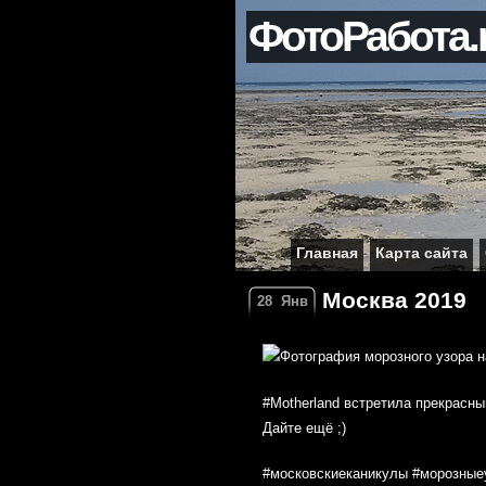
ФотоРабота.
Главная
Карта сайта
Москва 2019
28
Янв
#Motherland встретила прекрасны
Дайте ещё ;)
#московскиеканикулы #морозные