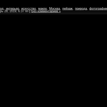
род
,
интерьер
,
искусство
,
макро
,
Москва
,
пейзаж
,
природа
,
фотографи
рь 28, 2019, 6:37 пп
|
Без комментариев »