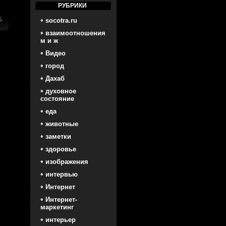
РУБРИКИ
и
,
socotra.ru
взаимоотношения
м и ж
Видео
город
Дахаб
духовное
состояние
еда
животные
заметки
здоровье
изображения
интервью
Интернет
Интернет-
маркетинг
интерьер