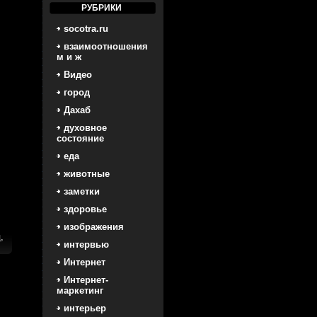
РУБРИКИ
socotra.ru
взаимоотношения
м и ж
Видео
город
Дахаб
духовное
состояние
еда
животные
заметки
здоровье
изображения
я
,
интервью
Интернет
Интернет-
маркетинг
интерьер