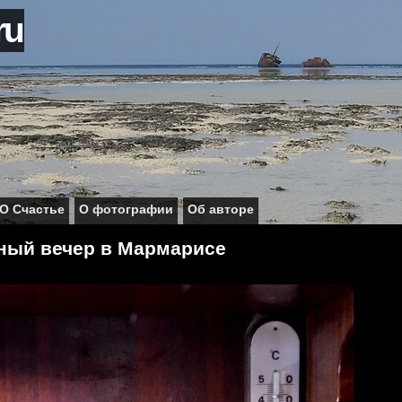
ru
О Счастье
О фотографии
Об авторе
ный вечер в Мармарисе