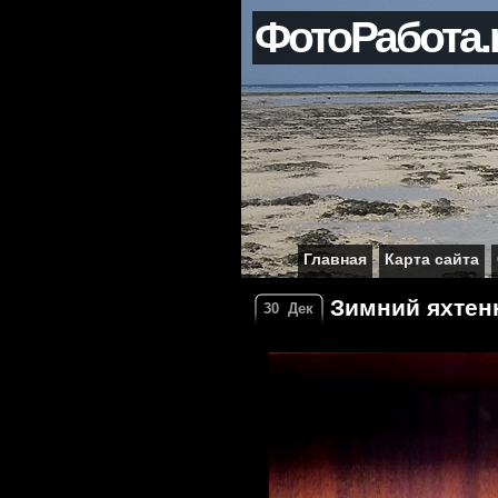
ФотоРабота.
Главная
Карта сайта
Зимний яхтен
30
Дек