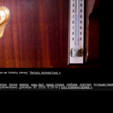
и не топить печку.
Читать полностью »
етки
,
люди
,
макро
,
наш быт
,
наша лодка
,
пейзаж
,
портрет
,
путешестви
убликовано: Декабрь 30, 2018, 8:18 пп
|
Без комментариев »