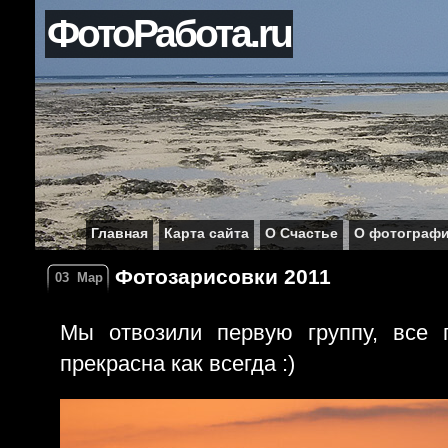
ФотоРабота.ru
Главная
Карта сайта
О Счастье
О фотограф
Фотозарисовки 2011
03
Мар
Мы отвозили первую группу, все 
прекрасна как всегда :)