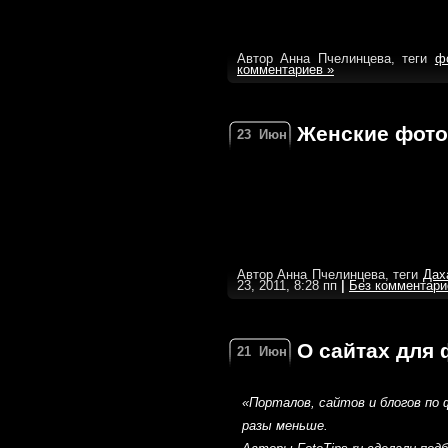
Автор Анна Пчелинцева, теги
ф
комментариев »
Женские фото
23
Июн
Автор Анна Пчелинцева, теги
Дах
23, 2011, 8:28 пп
|
Без комментари
О сайтах для
21
Июн
«Порталов, сайтов и блогов по
разы меньше.