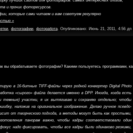
дборку лучших сайтов для фотографов: самых интересных блогов,
тв и прочих фоторесурсов.
ии, которые сами читаем и вам советуем регулярно
остью »
метки
,
фотографии
,
фоторабота
. Опубликовано: Июнь 21, 2011, 4:56 д
как вы обрабатываете фотографии? Какими пользуетесь программами, ка
тирую в 16-битные TIFF-файлы через родной конвертер Digital Photo
бработка «сырого» файла делается именно в DPP. Иногда, когда есть
и темные) участки, я их вытягиваю и сохраняю отдельно; чтобы
ибку, наложив на оригинальное изображение. Делаю ручное псевдо-
висит от творческого подхода, а методы могут быть как простыми,
зготовления панорам важно, чтобы кадры соответствовали один
е фокус надо фиксировать, чтобы все кадры были одинаково резкими,