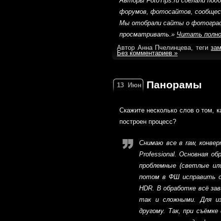
Авторы FotoTips.ru сделали по
форумов, фотосайтов, сообщес
Мы отобрали сайты о фотограф
просматривать.»
Читать полн
Автор Анна Пчелинцева, теги
за
Без комментариев »
Панорамы
13
Июн
Скажите несколько слов о том, 
построен процесс?
Снимаю все в raw, конвер
Professional. Основная о
проблемные (светлые ил
потом в ФШ исправить ош
HDR. В обработке всё за
так и сложными. Для и
другому. Так, при съёмк