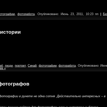
отографии
,
фоторабота
. Опубликовано: Июнь 23, 2011, 10:23 пп
|
Бе
истории
аб
,
люди
,
портрет
,
Синай
,
фотографии
,
фоторабота
. Опубликовано: Июн
ев »
 фотографов
 фотографии в рунете не одна сотня. Действительно интересных – в