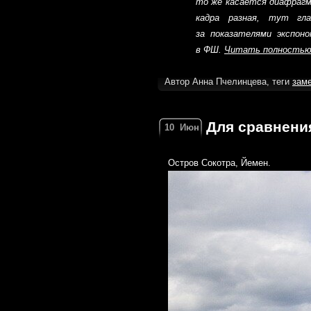
то же касается диафрагм
кадра разная, тут гл
за показателями экспон
в ФШ.
Читать полностью
Автор Анна Пчелинцева, теги
зам
Для сравнени
10
Июн
Остров Сокотра, Йемен.