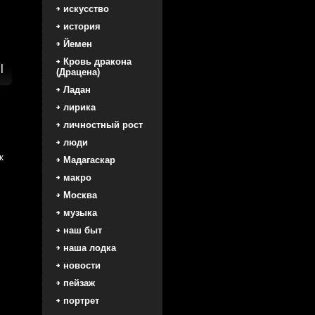
искусство
история
Йемен
Кровь дракона
п
|
(Драцена)
Ладан
лирика
личностный рост
люди
к
Мадагаскар
макро
Москва
музыка
наш быт
наша лодка
новости
пейзаж
портрет