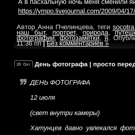
А в пасхальную ночь меня сменили яй
https://ympo.livejournal.com/2009/04/17
Автор Анна Пчелинцева, теги
socotra
наш быт
,
портрет
,
природа
,
путеш
фотографии
,
фотозаметки
,
я
. Опубл
11:36 пп
|
Без комментариев »
День фотографа | просто пере
28
Окт
ДЕНЬ ФОТОГРАФА
12 июля
(свет внутри камеры)
Хатунцев давно увлекался фо