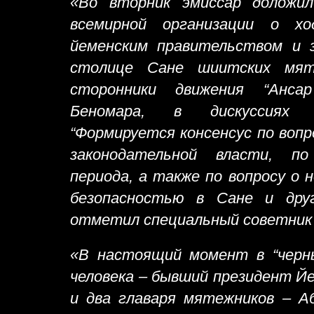
«Во вторник эмиссар доложи
всемирной организации о хо
йеменским правительством и 
столице Сане шиитских мят
сторонники движения “Анса
Беномара, в дискуссиях н
“Формируется консенсус по вопр
законодательной власти, по
периода, а также по вопросу о 
безопасностью в Сане и дру
отметил специальный советник 
«В настоящий момент в “черны
человека – бывший президент Й
и два главаря мятежников – Аб