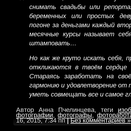
снимать свадьбы или репорт
беременных или простых дев
погоне за деньгами каждый вто
месячные курсы называет себ
штамповать…
Но как же круто искать себя, 
откликаются в твоём сердце 
Стараясь заработать на сво
гармонию и удовлетворение от 
уметь совмещать все и самое г
Автор Анна Пчелинцева, теги
изо
фотографии
,
фотографы
,
фоторабот
16, 2015, 7:34 пп
|
Без комментариев »