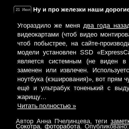
Ну и про железки наши дороги
21
Июл
Угораздило же меня
два года наза
видеокартами (чтоб видео монтирова
чтоб побыстрее, на сайте-произво
модели установлен SSD «ExpressC
является системным (не виден в
заменен или извлечен. Использует
ноутбука (кэширования)», вот прям ч
ещё и ультрабук тоненький с выд
жарищу…
Читать полностью »
Автор Анна Пчелинцева, теги
замет
Сокотра
,
фоторабота
. Опубликовано