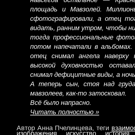
площадь и Мавзолей. Миллио
сфотографировали, а отец тог
видать, ранним утром, чтобы ни
тогда профессиональные фотог
потом напечатали в альбомах. 
отец снимал ангела наверху 
высокой духовностью остава
снимал дефицитные виды, а ночь
А теперь сын, стоя над груда
мавзолеев, как-то затосковал.
Всё было напрасно.
Читать полностью »
Автор Анна Пчелинцева, теги
взаимо
изображения
,
искусство
,
история