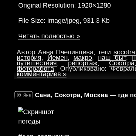
Original Resolution: 1920×1280
File Size: image/jpeg, 931.3 Kb
Читать полностью »
Автор Анна Пчелинцева, теги
socotra
история
,
Йемен
,
макро
,
наш быт
,
н
путешествия
,
репортаж
,
Сокотра
фоторабота
. Опубликовано: Феврал
комментариев »
Сана, Сокотра, Москва — где 
09
Янв