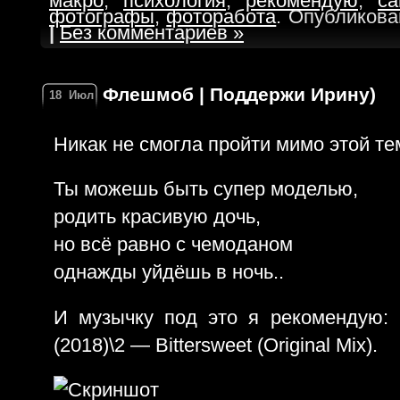
макро
,
психология
,
рекомендую
,
са
фотографы
,
фоторабота
. Опубликова
|
Без комментариев »
Флешмоб | Поддержи Ирину)
18
Июл
Никак не смогла пройти мимо этой те
Ты можешь быть супер моделью,
родить красивую дочь,
но всё равно с чемоданом
однажды уйдёшь в ночь..
И музычку под это я рекомендую: 
(2018)\2 — Bittersweet (Original Mix).