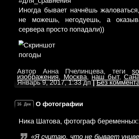
#для_сравнения
Иногда бывает начнёшь жаловаться,
не можешь, негодуешь, а оказыв
сервера просто попадали))
Автор Анна Пчелинцева, теги
so
изображения
,
Москва
,
наш быт
,
Сан
Январь 9, 2017, 1:33 дп
|
Без коммент
О фотографии
16
Дек
Ника Шатова, фотограф беременных:
«Я считаю, что не бывает униве