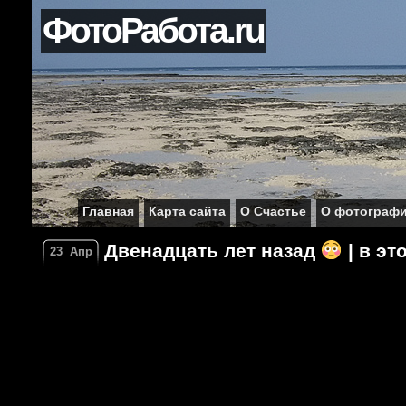
ФотоРабота.ru
Главная
Карта сайта
О Счастье
О фотограф
Двенадцать лет назад
| в эт
23
Апр