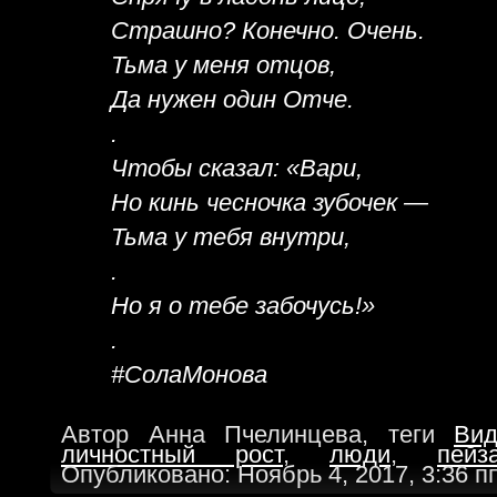
Страшно? Конечно. Очень.
Тьма у меня отцов,
Да нужен один Отче.
.
Чтобы сказал: «Вари,
Но кинь чесночка зубочек —
Тьма у тебя внутри,
.
Но я о тебе забочусь!»
.
#СолаМонова
Автор Анна Пчелинцева, теги
Вид
личностный рост
,
люди
,
пейз
Опубликовано: Ноябрь 4, 2017, 3:36 п