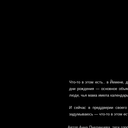
Что-то в этом есть.. в Йемене,
дни рождения — основное объясн
люди, чья мама имела календарь
И сейчас в преддверии своего
задумываюсь — что-то в этом ес
Автор Анна Пчелинцева, теги
гор