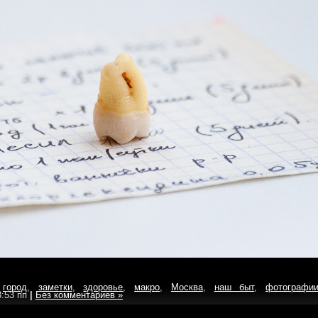
и
город
,
заметки
,
здоровье
,
макро
,
Москва
,
наш быт
,
фотографи
3:53 пп
|
Без комментариев »