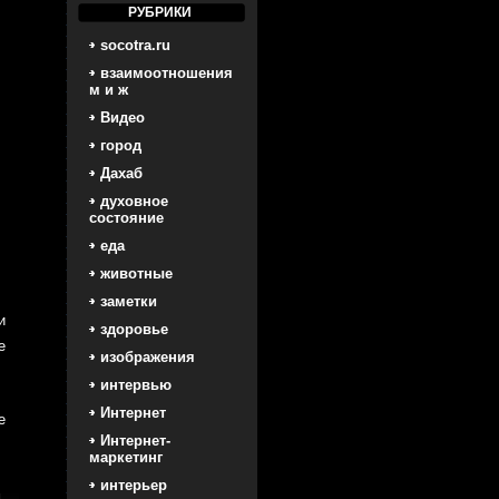
РУБРИКИ
socotra.ru
взаимоотношения
м и ж
Видео
город
Дахаб
духовное
состояние
еда
животные
заметки
и
здоровье
е
изображения
интервью
Интернет
е
Интернет-
маркетинг
интерьер
м
.