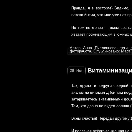
Правда, я в восторге) Видимо, 
потока бытия, что мне уже нет п
Но тем не менее — всем весны, 
хватает проживающим в южных ш
Автор Анна Пчелинцева, теги
фоторабота
. Опубликовано: Март 
Витаминизац
29
Ноя
Так, друзья и недруги средней 
анализ на витамин Д (он там по-д
затариваетесь витаминными добав
Тем, кто давно не видел солнца (
Всем счастья! Передай другому;)
И полезная
всёобъясняющая на э