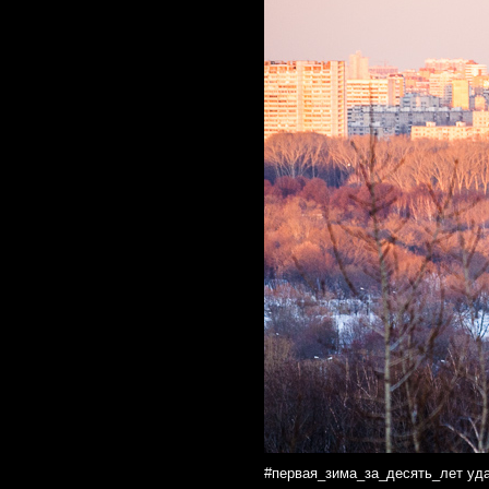
#первая_зима_за_десять_лет уда