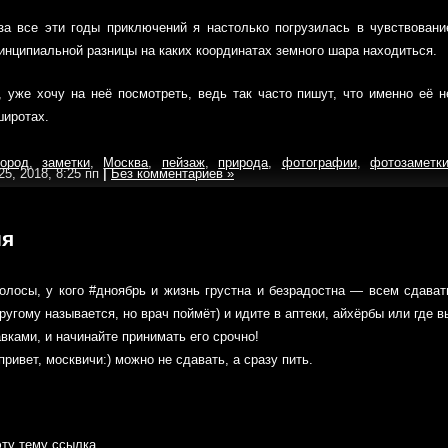
за все эти годы приключений я настолько погрузилась в чувствовани
ринципиальной разницы на каких координатах земного шара находиться.
уже хочу на неё посмотреть, ведь так часто пишут, что именно её н
иротах.
город
,
заметки
,
Москва
,
пейзаж
,
природа
,
фотографии
,
фотозаметк
25, 2018, 8:25 пп
|
Без комментариев »
ия
полосы, у кого #дноябрь и жизнь грустна и безрадостна — всем сдават
ругому называется, но врач поймёт) и идите в аптеки, айхёрбы или где в
ками, и начинайте принимать его срочно!
привет, москвичи:) можно не сдавать, а сразу пить.
ту тему ссылка
.