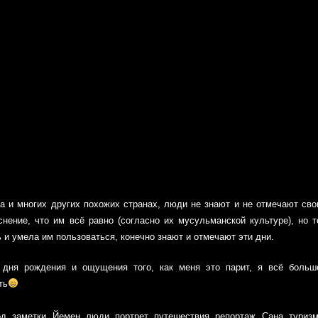
 да и многих других похожих странах, люди не знают и не отмечают сво
ение, что им всё равно (согласно их мусульманской культуре), но т
 и умела им пользоваться, конечно знают и отмечают эти дни.
 дня рождения и ощущения того, как меня это парит, я всё больш
ть
од
,
заметки
,
Йемен
,
люди
,
портрет
,
путешествия
,
репортаж
,
Сана
,
туриз