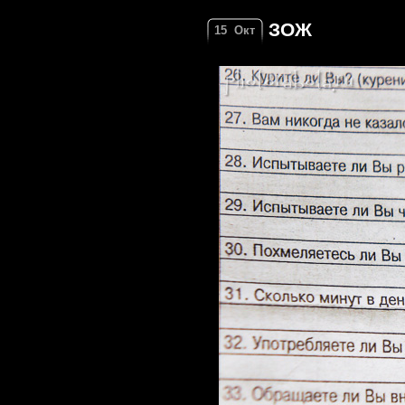
ЗОЖ
15
Окт