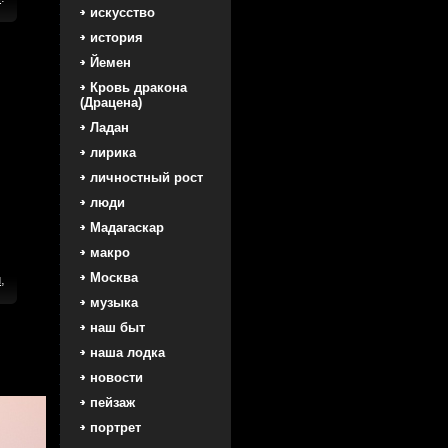
искусство
история
Йемен
Кровь дракона
(Драцена)
Ладан
лирика
личностный рост
люди
Мадагаскар
макро
Москва
и
,
музыка
наш быт
наша лодка
новости
пейзаж
портрет