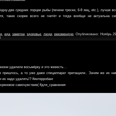
одну-две средних порции рыбы (печени трески, 6-8 яиц, etc.), лучше вс
тя, таких скорее всего не гнетёт и тогда вообще не актуальна си
од
,
еда
,
заметки
,
здоровье
,
люди
,
рекомендую
. Опубликовано: Ноябрь 29
»
жизни удалили восьмёрку и это жееесть…
не пришлось, а то уже даже cпецаппарат притащили.. Зачем же их на
и их надо удалять!? #интерробанг
о хреновое самочувствие( #для_сравнения