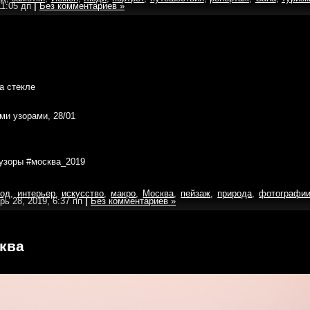
11:05 дп
|
Без комментариев »
ми узорами, 28/01
узоры #москва_2019
род
,
интерьер
,
искусство
,
макро
,
Москва
,
пейзаж
,
природа
,
фотографи
рь 28, 2019, 6:37 пп
|
Без комментариев »
ква