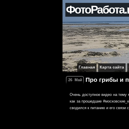
ФотоРабота.
Главная
Карта сайта
Про грибы и 
26
Май
Очень доступное видео на тему м
как за прошедшие #московские_ка
сводился к питанию и его связи 