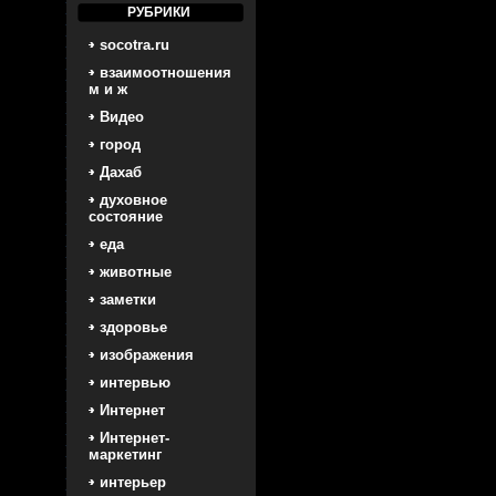
РУБРИКИ
socotra.ru
взаимоотношения
м и ж
Видео
город
Дахаб
духовное
состояние
еда
животные
заметки
здоровье
изображения
интервью
Интернет
Интернет-
маркетинг
интерьер