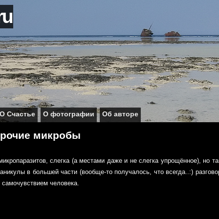
ru
О Счастье
О фотографии
Об авторе
прочие микробы
икропаразитов, слегка (а местами даже и не слегка упрощённое), но та
никулы в большей части (вообще-то получалось, что всегда..:) разгово
с самочувствием человека.