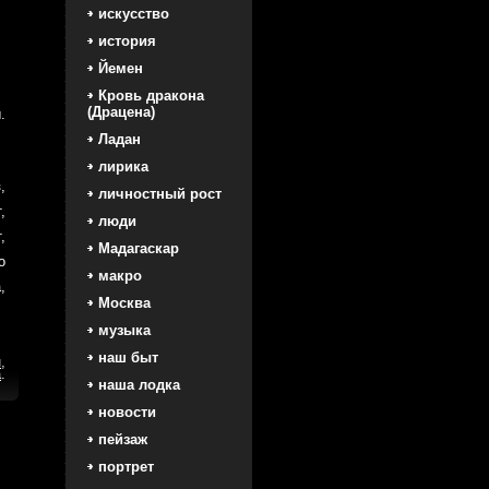
искусство
история
Йемен
Кровь дракона
(Драцена)
.
Ладан
лирика
,
личностный рост
,
люди
,
Мадагаскар
о
макро
,
Москва
музыка
наш быт
н
,
а
.
наша лодка
новости
пейзаж
портрет