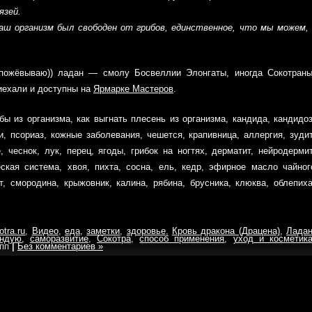
язей.
ш организм был свободен от грибов, единственное, что мы можем,
 пожёвываю)) ладан — смолу Босвеллии Элонгаты, иногда Сокотраны
иехали и доступны на
Ярмарке Мастеров
.
ибы из организма, как выгнать плесень из организма, кандида, кандидоз
и, псориаз, кожные заболевания, чешется, крапивница, аллергия, зудит
, чеснок, лук, перец, ягоды, грибок на ногтях, дерматит, нейродермит
ская система, хвоя, пихта, сосна, ель, кедр, эфирное масло чайног
т, смородина, крыжовник, калина, рябина, брусника, клюква, облепиха
otra.ru
,
Видео
,
еда
,
заметки
,
здоровье
,
Кровь дракона (Драцена)
,
Лада
ендую
,
саморазвитие
,
Сокотра
,
способ применения
,
уход и косметик
 пп
|
Без комментариев »