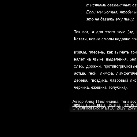
тысячами сегментных св
Если мы хотим, чтобы на
это не давать ему пищу.
Так вот, я для этого жую (ну,
Кстати, новые смолы недавно пр
(грибы, плесень, как выгнать гр
налёт на языке, выделения, бел
хлеб, дрожжи, противогрибковые
астма, гной, лимфа, лимфатиче
дерева, гвоздика, лавровый лис
черника, ежевика, голубика).
Автор Анна Пчелинцева, теги
soc
личностный рост
,
макро
,
реком
Опубликовано: Май 26, 2019, 2:49