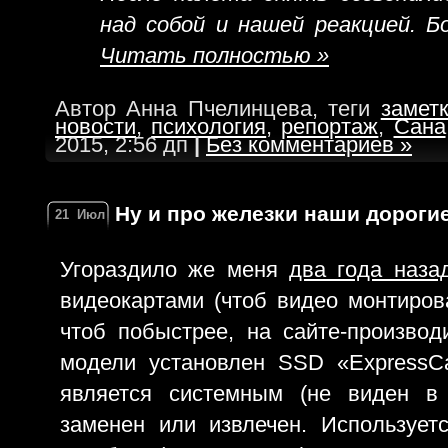
над собой и нашей реакцией. Бо
Читать полностью »
Автор Анна Пчелинцева, теги
замет
новости
,
психология
,
репортаж
,
Сана
2015, 2:56 дп
|
Без комментариев »
Ну и про железки наши дороги
21
Июл
Угораздило же меня
два года наза
видеокартами (чтоб видео монтирова
чтоб побыстрее, на сайте-произво
модели установлен SSD «ExpressC
является системным (не виден в
заменен или извлечен. Использует