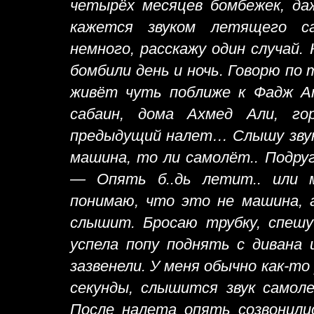
четырёх месяцев бомбежек, да
кажется звуком летящего са
немного, расскажу один случай. 
бомбили день и ночь. Говорю по 
живёт чуть поближе к Фадж А
сабаин, дома Ахмед Али, го
предыдущий налет… Слышу звук,
машина, то ли самолёт.. Подруг
— Опять б..дь летит.. или 
понимаю, что это не машина, 
слышит. Бросаю трубку, спешу
успела попу поднять с дивана 
зазвенели. У меня обычно как-то 
секунды, слышится звук самоле
После налета опять созвонили