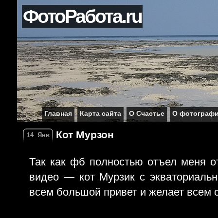
ФотоРабота.ru
Главная
Карта сайта
О Счастье
О фотограф
Кот Мурзон
14
Янв
Так как фб полностью отъел меня о
видео — кот Мурзик с экваториаль
всем большой привет и желает всем с