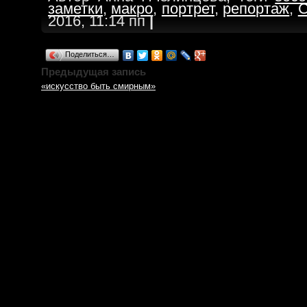
заметки
,
макро
,
портрет
,
репортаж
,
С
2016, 11:14 пп
|
Поделиться…
Предыдущая запись
«искусство быть смирным»