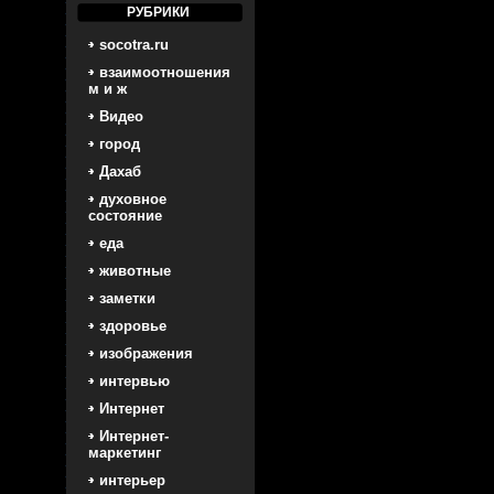
РУБРИКИ
socotra.ru
взаимоотношения
м и ж
Видео
город
Дахаб
духовное
состояние
еда
животные
заметки
здоровье
изображения
интервью
Интернет
Интернет-
маркетинг
интерьер