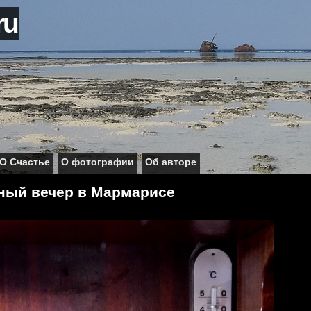
ru
О Счастье
О фотографии
Об авторе
ный вечер в Мармарисе