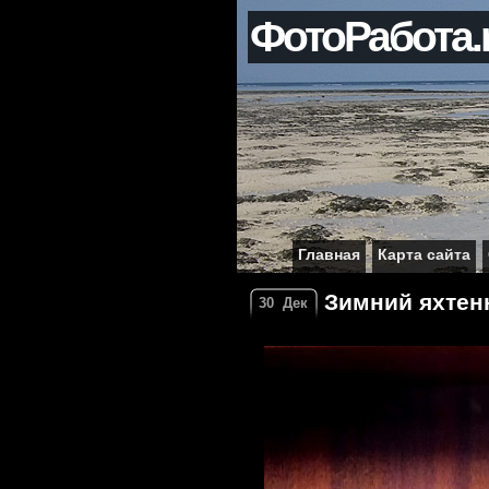
ФотоРабота.
Главная
Карта сайта
Зимний яхтен
30
Дек