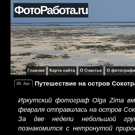
ФотоРабота.ru
Главная
Карта сайта
О Счастье
О фотограф
Путешествие на остров Сокотр
09
Авг
Иркутский фотограф Olga Zima вм
февраля отправилась на остров Сок
За две недели небольшой гру
познакомится с нетронутой приро