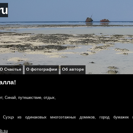
ru
О Счастье
О фотографии
Об авторе
алла!
а Суэцэ из одинаковых многоэтажных домиков, город бумажек 
b.su