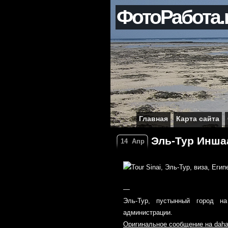
ФотоРабота.
Главная
Карта сайта
Эль-Тур Инша
14
Апр
—
Эль-Тур, пустынный город н
администрации.
Оригинальное сообщение на daha