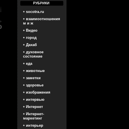
РУБРИКИ
socotra.ru
взаимоотношения
ь
м и ж
)
Видео
город
Дахаб
духовное
состояние
еда
животные
заметки
здоровье
изображения
интервью
Интернет
Интернет-
маркетинг
интерьер