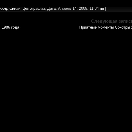
ород
,
Синай
,
фотографии
. Дата: Апрель 14, 2009, 11:34 пп
|
Следующая запис
 1986 года»
Приятные моменты Сокотры :