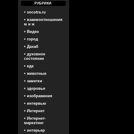
РУБРИКИ
socotra.ru
взаимоотношения
м и ж
Видео
город
Дахаб
духовное
состояние
еда
животные
заметки
здоровье
изображения
интервью
Интернет
Интернет-
маркетинг
интерьер