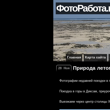
ФотоРабота.
Главная
Карта сайта
Природа летом
28
Ноя
Фотографии недавней поездки в г
Поездка в горы в Диксам, приуро
Выезжаем через центр столицы Ха