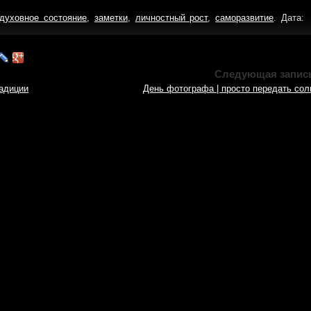
духовное состояние
,
заметки
,
личностный рост
,
саморазвитие
. Дата:
Следующая запис
радиции
День фотографа | просто передать сол