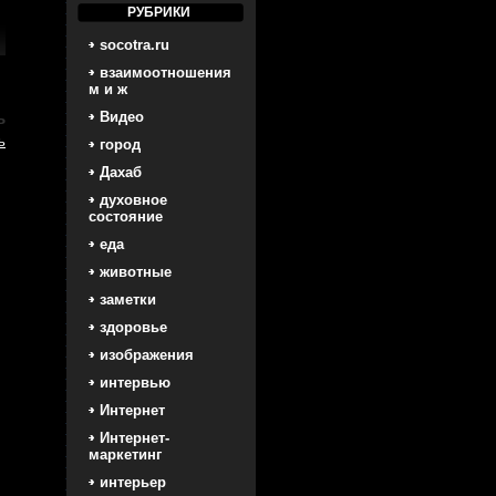
РУБРИКИ
socotra.ru
взаимоотношения
м и ж
Видео
ь
ь
город
Дахаб
духовное
состояние
еда
животные
заметки
здоровье
изображения
интервью
Интернет
Интернет-
маркетинг
интерьер