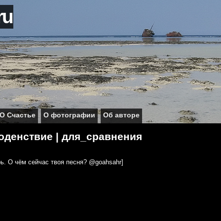
ru
О Счастье
О фотографии
Об авторе
оденствие | для_сравнения
рь. О чём сейчас твоя песня? @goahsahr]