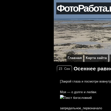
ФотоРабота.
Главная
Карта сайта
Осеннее равн
23
Сен
[Закрой глаза и посмотри вовнут
Моя — о долге и любви.
запредельное_первоначало