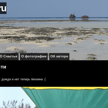
ru
О Счастье
О фотографии
Об авторе
сти
 дождя и нет теперь бензина :(