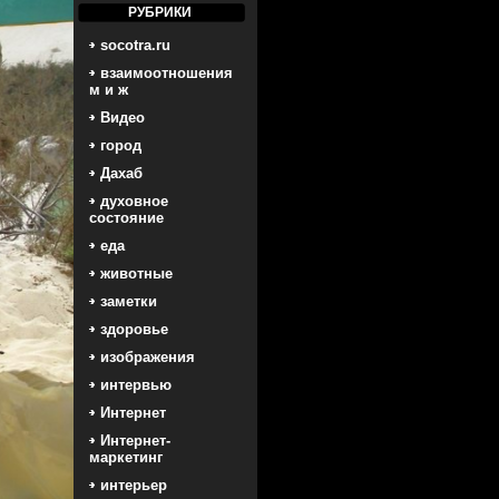
РУБРИКИ
socotra.ru
взаимоотношения
м и ж
Видео
город
Дахаб
духовное
состояние
еда
животные
заметки
здоровье
изображения
интервью
Интернет
Интернет-
маркетинг
интерьер