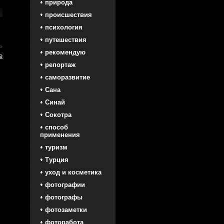
природа
происшествия
психология
путешествия
ь
рекомендую
е
репортаж
саморазвитие
Сана
Синай
Сокотра
способ
применения
туризм
Турция
уход и косметика
фотографии
фотографы
фотозаметки
фоторабота